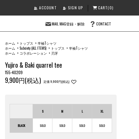
ACCOUNT
SIGN UP
CART(0)
MAIL MAG登録・解除
CONTACT
ホーム
>
トップス
>
半袖Tシャツ
ホーム
>
Subciety (ALL ITEMS)
>
トップス
>
半袖Tシャツ
ホーム
>
コラボレーション
>
刃牙
Yujiro & Baki quarrel tee
155-40209
9,900円(税込)
定価 9,900円(税込)
S
M
L
XL
BLACK