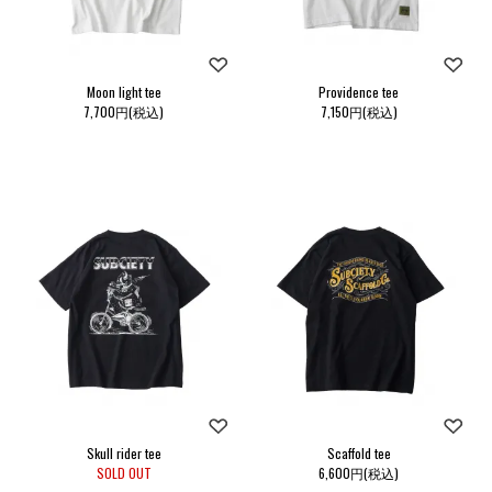
Moon light tee
Providence tee
7,700円(税込)
7,150円(税込)
Skull rider tee
Scaffold tee
SOLD OUT
6,600円(税込)