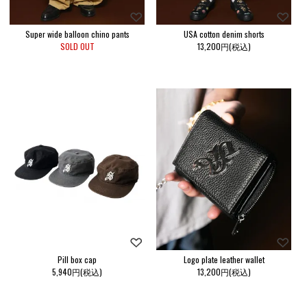
Super wide balloon chino pants
USA cotton denim shorts
SOLD OUT
13,200円(税込)
Pill box cap
Logo plate leather wallet
5,940円(税込)
13,200円(税込)