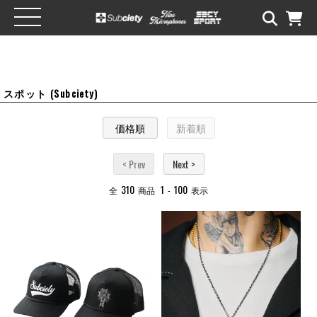
スポット (Subciety)
価格順
新着順
< Prev
Next >
310
1
100
全
商品
-
表示