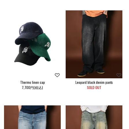
Thermo linen cap
Leopard black denim pants
7,700円(税込)
SOLD OUT