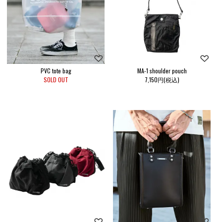
PVC tote bag
MA-1 shoulder pouch
SOLD OUT
7,150円(税込)