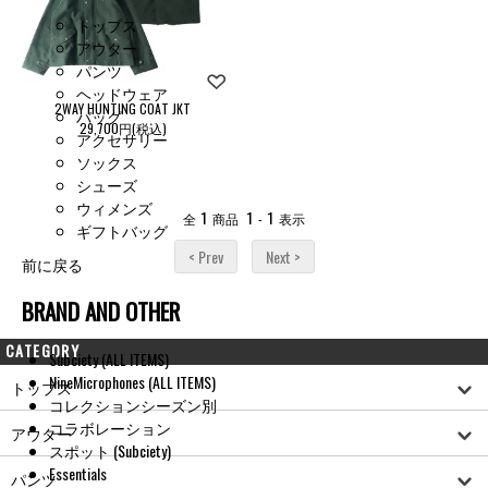
トップス
アウター
パンツ
ヘッドウェア
2WAY HUNTING COAT JKT
バッグ
29,700円(税込)
アクセサリー
ソックス
シューズ
ウィメンズ
1
1
1
全
商品
-
表示
ギフトバッグ
< Prev
Next >
前に戻る
BRAND AND OTHER
CATEGORY
Subciety (ALL ITEMS)
NineMicrophones (ALL ITEMS)
トップス
コレクションシーズン別
コラボレーション
アウター
スポット (Subciety)
Essentials
パンツ