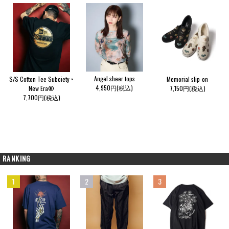
Angel sheer tops
S/S Cotton Tee Subciety ×
Memorial slip-on
4,950円(税込)
New Era®
7,150円(税込)
7,700円(税込)
RANKING
1
2
3