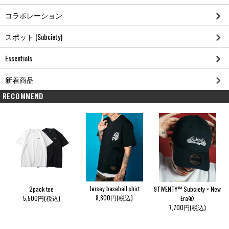
コラボレーション
スポット (Subciety)
Essentials
新着商品
RECOMMEND
Jersey baseball shirt
2pack tee
9TWENTY™ Subciety × New
8,800円(税込)
5,500円(税込)
Era®
7,700円(税込)