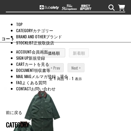
TOP
CATEGORY
カテゴリー
BRAND AND OTHER
ブランド
コート
STOCKLIST
正規取扱店
ACCOUNT
会員画面
価格順
新着順
SIGN UP
新規登録
CART
カートを見る
< Prev
Next >
DOCUMENT
領収書等
MAIL MAG
メルマガ登録・退会
1
1
1
全
商品
-
表示
FAQ
よくある質問
CONTACT
お問い合わせ
前に戻る
CATEGORY