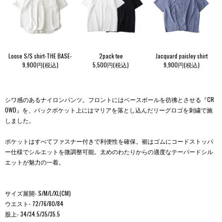
Loose S/S shirt-THE BASE-
2pack tee
Jacquard paisley shirt
9,900円(税込)
5,500円(税込)
9,900円(税込)
シワ感のあるナイロンパンツ。フロントにはベースボールを彷彿とさせる『CR
OWD』を、バックポケット上にはマリアを落とし込んだリーグロゴを刺繍で施
しました。
ポケットはすべてファスナー付きで利便性を確保。裾はゴムにコードストッパ
ー仕様でシルエットを微調整可能。太めのわたりからの適度なテーパードシル
エットが魅力の一着。
サイズ展開- S/M/L/XL(CM)
ウエスト- 72/76/80/84
股上- 34/34.5/35/35.5