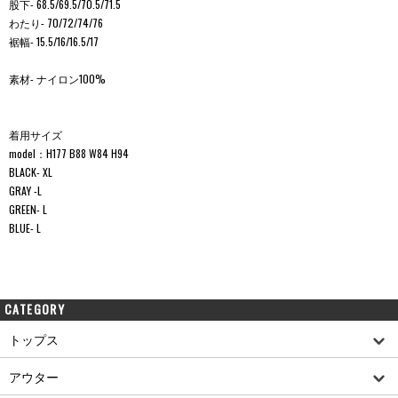
股下- 68.5/69.5/70.5/71.5
わたり- 70/72/74/76
裾幅- 15.5/16/16.5/17
素材- ナイロン100%
着用サイズ
model：H177 B88 W84 H94
BLACK- XL
GRAY -L
GREEN- L
BLUE- L
CATEGORY
トップス
アウター