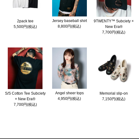
Jersey baseball shirt
2pack tee
9TWENTY™ Subciety ×
8,800円(税込)
5,500円(税込)
New Era®
7,700円(税込)
Angel sheer tops
S/S Cotton Tee Subciety
Memorial slip-on
4,950円(税込)
× New Era®
7,150円(税込)
7,700円(税込)