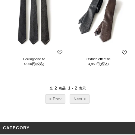
Herringbone tie
Ostrich effect tie
4,950円(税込)
4,950円(税込)
2
1
2
全
商品
-
表示
< Prev
Next >
CATEGORY