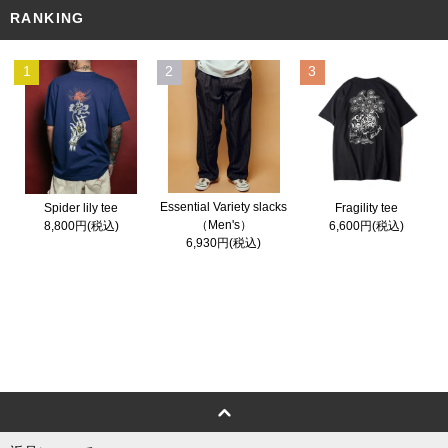
RANKING
1
2
3
Essential Variety slacks
Spider lily tee
Fragility tee
（Men's）
8,800円(税込)
6,600円(税込)
6,930円(税込)