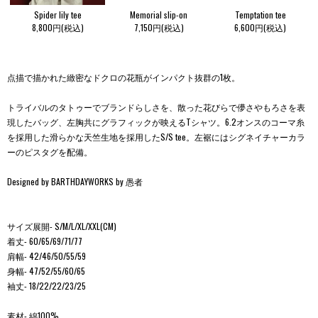
Spider lily tee
Memorial slip-on
Temptation tee
8,800円(税込)
7,150円(税込)
6,600円(税込)
点描で描かれた緻密なドクロの花瓶がインパクト抜群の1枚。
トライバルのタトゥーでブランドらしさを、散った花びらで儚さやもろさを表
現したバッグ、左胸共にグラフィックが映えるTシャツ。6.2オンスのコーマ糸
を採用した滑らかな天竺生地を採用したS/S tee。左裾にはシグネイチャーカラ
ーのピスタグを配備。
Designed by BARTHDAYWORKS by 愚者
サイズ展開- S/M/L/XL/XXL(CM)
着丈- 60/65/69/71/77
肩幅- 42/46/50/55/59
身幅- 47/52/55/60/65
袖丈- 18/22/22/23/25
素材- 綿100%