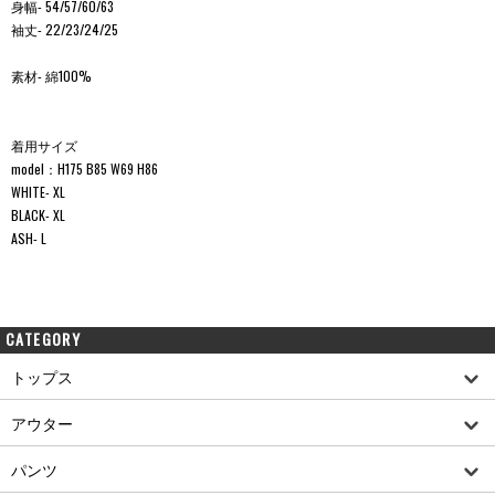
身幅- 54/57/60/63
袖丈- 22/23/24/25
素材- 綿100%
着用サイズ
model：H175 B85 W69 H86
WHITE- XL
BLACK- XL
ASH- L
CATEGORY
トップス
アウター
パンツ