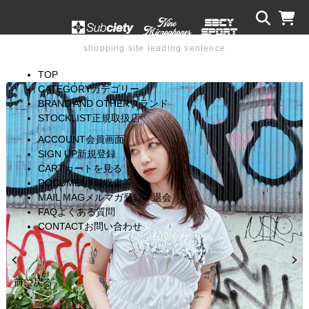
shopping site leading sentence
TOP
CATEGORY
カテゴリー
BRAND AND OTHER
ブランド
STOCKLIST
正規取扱店
ACCOUNT
会員画面
SIGN UP
新規登録
CART
カートを見る
DOCUMENT
領収書等
MAIL MAG
メルマガ登録・退会
FAQ
よくある質問
CONTACT
お問い合わせ
前に戻る