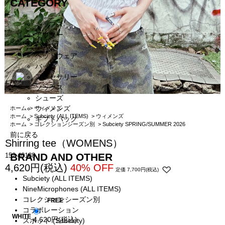
CATEGORY
トップス
アウター
パンツ
ヘッドウェア
バッグ
アクセサリー
ソックス
シューズ
ウィメンズ
ホーム
>
ウィメンズ
ホーム
>
Subciety (ALL ITEMS)
>
ウィメンズ
ギフトバッグ
ホーム
>
コレクションシーズン別
>
Subciety SPRING/SUMMER 2026
前に戻る
Shirring tee（WOMENS）
BRAND AND OTHER
152-40188
4,620円(税込)
40% OFF
定価 7,700円(税込)
Subciety (ALL ITEMS)
NineMicrophones (ALL ITEMS)
コレクションシーズン別
FREE
コラボレーション
WHITE
4,620円(税込)
スポット (Subciety)