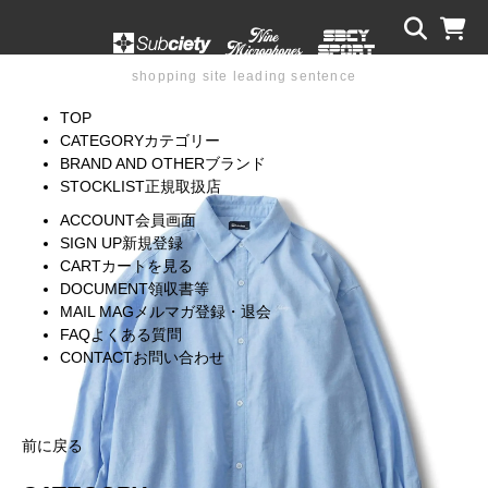
shopping site leading sentence
TOP
CATEGORY
カテゴリー
BRAND AND OTHER
ブランド
STOCKLIST
正規取扱店
ACCOUNT
会員画面
SIGN UP
新規登録
CART
カートを見る
DOCUMENT
領収書等
MAIL MAG
メルマガ登録・退会
FAQ
よくある質問
CONTACT
お問い合わせ
前に戻る