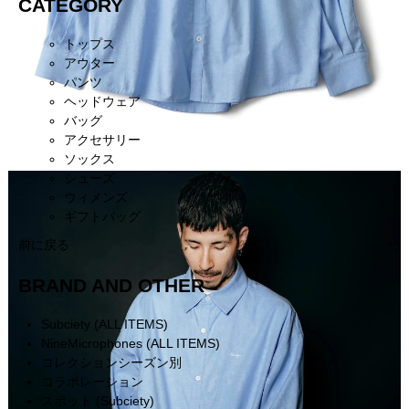
CATEGORY
トップス
アウター
パンツ
ヘッドウェア
バッグ
アクセサリー
ソックス
シューズ
ウィメンズ
ギフトバッグ
前に戻る
BRAND AND OTHER
Subciety (ALL ITEMS)
NineMicrophones (ALL ITEMS)
コレクションシーズン別
コラボレーション
スポット (Subciety)