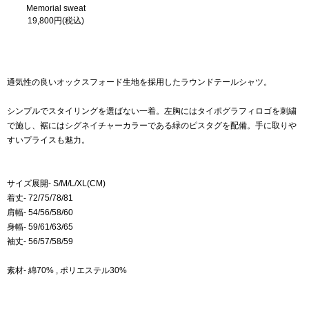
Memorial sweat
19,800円(税込)
通気性の良いオックスフォード生地を採用したラウンドテールシャツ。
シンプルでスタイリングを選ばない一着。左胸にはタイポグラフィロゴを刺繍
で施し、裾にはシグネイチャーカラーである緑のピスタグを配備。手に取りや
すいプライスも魅力。
サイズ展開- S/M/L/XL(CM)
着丈- 72/75/78/81
肩幅- 54/56/58/60
身幅- 59/61/63/65
袖丈- 56/57/58/59
素材- 綿70% , ポリエステル30%