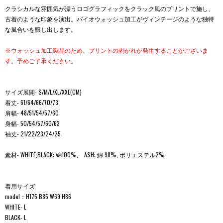
クラシカルな雰囲気が漂うロゴグラフィックをクラック風のプリントで施し、
古着のような印象を演出。バイオウォッシュ加工がヴィンテージのような独特
な風合いを醸し出します。
※ウォッシュ加工製品のため、プリントの剥がれが発生することがございま
す。予めご了承ください。
サイズ展開- S/M/L/XL/XXL(CM)
着丈- 61/64/66/70/73
肩幅- 48/51/54/57/60
身幅- 50/54/57/60/63
袖丈- 21/22/23/24/25
素材- WHITE,BLACK: 綿100%, ASH: 綿 98%, ポリエステル2%
着用サイズ
model：H175 B85 W69 H86
WHITE- L
BLACK- L