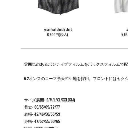
Essential check shirt
L
6,600円(税込)
5,9
雰囲気のあるポジティブフィルムをボックスフォルムで配置し
6.2オンスのコーマ糸天竺生地を採用。フロントにはセ
サイズ展開- S/M/L/XL/XXL(CM)
着丈- 60/65/69/72/77
肩幅- 42/46/50/55/59
身幅- 47/52/55/60/65