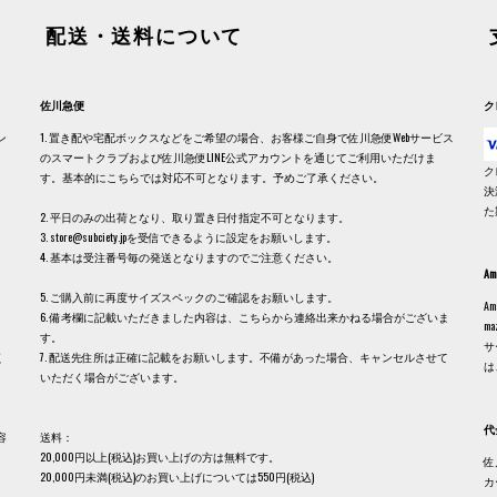
配送・送料について
佐川急便
ク
ン
1. 置き配や宅配ボックスなどをご希望の場合、お客様ご自身で佐川急便Webサービス
のスマートクラブおよび佐川急便LINE公式アカウントを通じてご利用いただけま
ク
す。基本的にこちらでは対応不可となります。予めご了承ください。
決
た
2. 平日のみの出荷となり、取り置き日付指定不可となります。
3. store@subciety.jpを受信できるように設定をお願いします。
4. 基本は受注番号毎の発送となりますのでご注意ください。
Am
5. ご購入前に再度サイズスペックのご確認をお願いします。
A
6. 備考欄に記載いただきました内容は、こちらから連絡出来かねる場合がございま
m
す。
サ
く
7. 配送先住所は正確に記載をお願いします。不備があった場合、キャンセルさせて
は
いただく場合がございます。
代
容
送料：
20,000円以上(税込)お買い上げの方は無料です。
佐
20,000円未満(税込)のお買い上げについては550円(税込)
カ
、