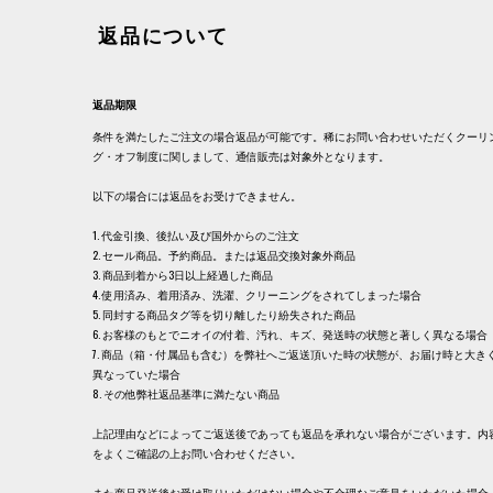
返品について
返品期限
条件を満たしたご注文の場合返品が可能です。稀にお問い合わせいただくクーリ
グ・オフ制度に関しまして、通信販売は対象外となります。
以下の場合には返品をお受けできません。
1. 代金引換、後払い及び国外からのご注文
2. セール商品。予約商品。または返品交換対象外商品
3. 商品到着から3日以上経過した商品
4. 使用済み、着用済み、洗濯、クリーニングをされてしまった場合
5. 同封する商品タグ等を切り離したり紛失された商品
6. お客様のもとでニオイの付着、汚れ、キズ、発送時の状態と著しく異なる場合
7. 商品（箱・付属品も含む）を弊社へご返送頂いた時の状態が、お届け時と大き
異なっていた場合
8. その他弊社返品基準に満たない商品
上記理由などによってご返送後であっても返品を承れない場合がございます。内
をよくご確認の上お問い合わせください。
また商品発送後お受け取りいただけない場合や不合理なご意見をいただいた場合