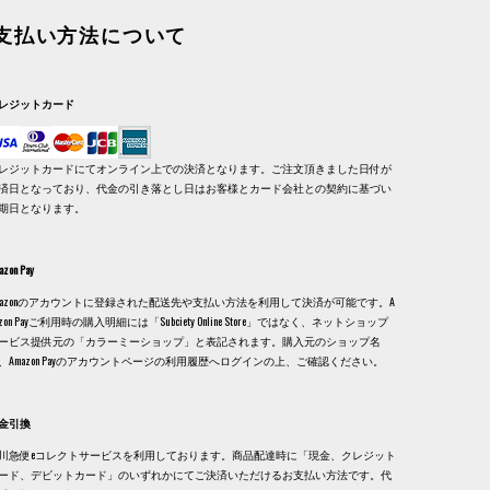
支払い方法について
レジットカード
レジットカードにてオンライン上での決済となります。ご注文頂きました日付が
済日となっており、代金の引き落とし日はお客様とカード会社との契約に基づい
期日となります。
azon Pay
mazonのアカウントに登録された配送先や支払い方法を利用して決済が可能です。A
azon Payご利用時の購入明細には「Subciety Online Store」ではなく、ネットショップ
ービス提供元の「カラーミーショップ」と表記されます。購入元のショップ名
、Amazon Payのアカウントページの利用履歴へログインの上、ご確認ください。
金引換
川急便eコレクトサービスを利用しております。商品配達時に「現金、クレジット
ード、デビットカード」のいずれかにてご決済いただけるお支払い方法です。代