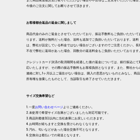
今後のご注文に関してお断りさせて頂きます。
お客様都合返品の返金に関しまして
商品代金のみのご返金とさせていただいており、振込手数料もご負担いただいて
ります。送料が無料だった場合、送料も追加でご負担いただいております。送料
は、弊社が設定している料金ではない場合がございますのでご注意ください。長
不在で弊社に返却があった場合、回数分の返送料金もご負担いただいております
クレジットカード決済の取消期間を経過した後の返金については、銀行振込にて
応いたしますが、その際の振込手数料もお客様負担となります。また、弊社から
連絡に対し1ヶ月以上ご返信がない場合は、購入の意思がないものとみなし、商
所有権を放棄したものとして、当該取引を終了させていただきます。
サイズ交換希望など
1. 一度
お問い合わせページ
よりご連絡ください。
2. 未使用で希望サイズ在庫がございましたら対応可能です。
3. 商品到着後3日以内に当社倉庫にお戻しいただきます。
4. お時間が経ちますと交換を受けられなくなります。
5. 汚れ、匂いなどがあった場合交換不可となります。
6. 交換分は着払いでの発送となります。