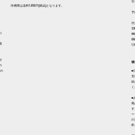
引
沖縄県は送料1,650円(税込)となります。
予
代
3
お
4
6
期
1
。
対
後
の
品の
■
支
結
く
■
商
す
ー
の
求