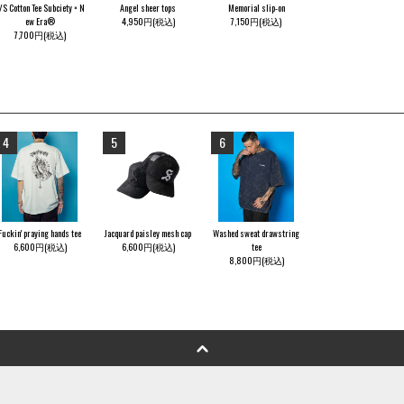
/S Cotton Tee Subciety × N
Angel sheer tops
Memorial slip-on
ew Era®
4,950円(税込)
7,150円(税込)
7,700円(税込)
4
5
6
Fuckin' praying hands tee
Jacquard paisley mesh cap
Washed sweat drawstring
6,600円(税込)
6,600円(税込)
tee
8,800円(税込)