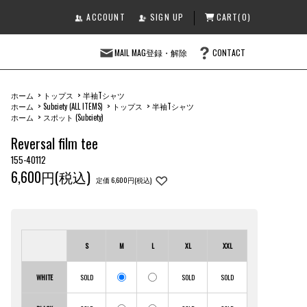
ACCOUNT
SIGN UP
CART(0)
MAIL MAG登録・解除
CONTACT
ホーム
>
トップス
>
半袖Tシャツ
ホーム
>
Subciety (ALL ITEMS)
>
トップス
>
半袖Tシャツ
ホーム
>
スポット (Subciety)
Reversal film tee
155-40112
6,600円(税込)
定価 6,600円(税込)
S
M
L
XL
XXL
WHITE