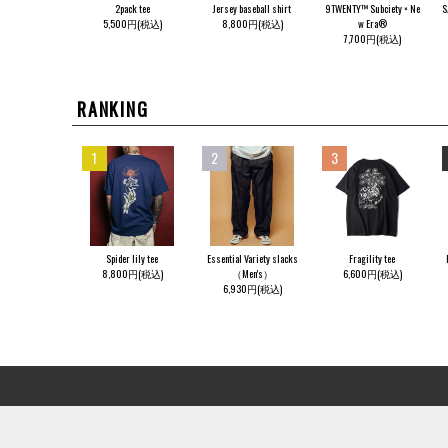
2pack tee
Jersey baseball shirt
9TWENTY™ Subciety × Ne
S
5,500円(税込)
8,800円(税込)
w Era®
7,700円(税込)
RANKING
1
2
3
Spider lily tee
Essential Variety slacks
Fragility tee
8,800円(税込)
（Men's）
6,600円(税込)
6,930円(税込)