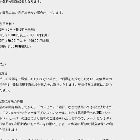
手数料が別途必要となります。
約商品にはご利用出来ない場合がございます。
引手数料：
30円（0円〜10,001円未満）
40円（10,001円以上〜30,001円未満）
60円（30,001円以上～100,001円未満）
,100円（100,001円以上）
払い
注意点
払い方法等をご理解いただいてない場合、ご利用をお控えください。与信審査の
果がNG、登録情報不備の場合購入をお断りいたします。登録情報は正確にご記入
ださい。
お支払方法の詳細
品の到着を確認してから、「コンビニ」「銀行」などで後払いできる決済方法で
。ご入力いただいたメールアドレスへのメール、または電話番号へのSMS（ショ
トメッセージ）の送信により請求のご連絡をいたしますので、メールまたはSMS
送信日から14日以内にお支払いをお願いします。※出荷の3日後に購入者様への請
が行われます