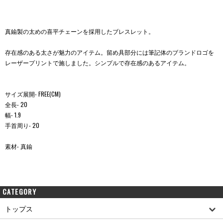
真鍮製の太めの喜平チェーンを採用したブレスレット。
存在感のある太さが魅力のアイテム。留め具部分には筆記体のブランドロゴを
レーザープリントで施しました。シンプルで存在感のあるアイテム。
サイズ展開- FREE(CM)
全長- 20
幅- 1.9
手首周り- 20
素材- 真鍮
CATEGORY
トップス