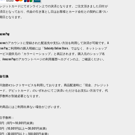
レジットカードにてオンライン上での決済となります。ご注文頂きました日付が
済日となっており、代金の引き落とし日はお客様とカード会社との契約に基づい
期日となります。
azon Pay
mazonのアカウントに登録された配送先や支払い方法を利用して決済が可能です。A
azon Payご利用時の購入明細には「Subciety Online Store」ではなく、ネットショップ
ービス提供元の「カラーミーショップ」と表記されます。購入元のショップ名
、Amazon Payのアカウントページの利用履歴へログインの上、ご確認ください。
金引換
川急便eコレクトサービスを利用しております。商品配達時に「現金、クレジット
ード、デビットカード」のいずれかにてご決済いただけるお支払い方法です。代
手数料が別途必要となります。
約商品にはご利用出来ない場合がございます。
引手数料：
30円（0円〜10,001円未満）
40円（10,001円以上〜30,001円未満）
60円（30,001円以上～100,001円未満）