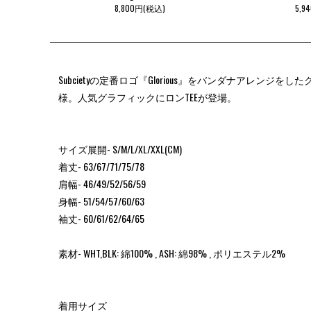
8,800円(税込)
5,9
Subcietyの定番ロゴ『Glorious』をバンダナア
様。人気グラフィックにロンTEEが登場。
サイズ展開- S/M/L/XL/XXL(CM)
着丈- 63/67/71/75/78
肩幅- 46/49/52/56/59
身幅- 51/54/57/60/63
袖丈- 60/61/62/64/65
素材- WHT,BLK: 綿100% , ASH: 綿98% , ポリエステル2%
着用サイズ