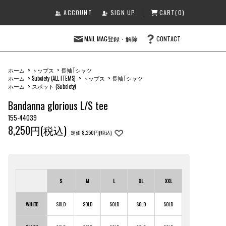
ACCOUNT
SIGN UP
CART(0)
MAIL MAG登録・解除
CONTACT
ホーム
>
トップス
>
長袖Tシャツ
ホーム
>
Subciety (ALL ITEMS)
>
トップス
>
長袖Tシャツ
ホーム
>
スポット (Subciety)
Bandanna glorious L/S tee
155-44039
8,250円(税込)
定価 8,250円(税込)
S
M
L
XL
XXL
WHITE