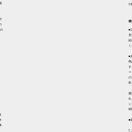
期
1
。
対
後
の
品の
■
支
結
く
■
商
す
ー
の
求
後
れ
シ
0
ま
オ
■
来
1