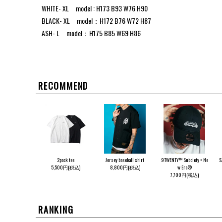
WHITE- XL model : H173 B93 W76 H90
BLACK- XL model：H172 B76 W72 H87
ASH- L model：H175 B85 W69 H86
RECOMMEND
2pack tee
Jersey baseball shirt
9TWENTY™ Subciety × Ne
S
5,500円(税込)
8,800円(税込)
w Era®
7,700円(税込)
RANKING