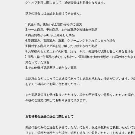
グ・オフ制度に関しまして、通信販売は対象外となります。
以下の場合には返品をお受けできません。
1. 代金引換、後払い及び国外からのご注文
2. セール商品。予約商品。または返品交換対象外商品
3. 商品到着から3日以上経過した商品
4. 使用済み、着用済み、洗濯、クリーニングをされてしまった場合
5. 同封する商品タグ等を切り離したり紛失された商品
6. お客様のもとでニオイの付着、汚れ、キズ、発送時の状態と著しく異なる場合
7. 商品（箱・付属品も含む）を弊社へご返送頂いた時の状態が、お届け時と大き
異なっていた場合
8. その他弊社返品基準に満たない商品
上記理由などによってご返送後であっても返品を承れない場合がございます。内
をよくご確認の上お問い合わせください。
また商品発送後お受け取りいただけない場合や不合理なご意見をいただいた場合
今後のご注文に関してお断りさせて頂きます。
お客様都合返品の返金に関しまして
商品代金のみのご返金とさせていただいており、振込手数料もご負担いただいて
ります。送料が無料だった場合、送料も追加でご負担いただいております。送料