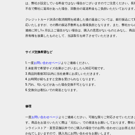
は、弊社が設定している料金ではない場合がございますのでご注意ください。長
不在で弊社に返却があった場合、回数分の返送料金もご負担いただいております
クレジットカード決済の取消期間を経過した後の返金については、銀行振込にて
応いたしますが、その際の振込手数料もお客様負担となります。また、弊社から
連絡に対し1ヶ月以上ご返信がない場合は、購入の意思がないものとみなし、商
所有権を放棄したものとして、当該取引を終了させていただきます。
サイズ交換希望など
1. 一度
お問い合わせページ
よりご連絡ください。
2. 未使用で希望サイズ在庫がございましたら対応可能です。
3. 商品到着後3日以内に当社倉庫にお戻しいただきます。
4. お時間が経ちますと交換を受けられなくなります。
5. 汚れ、匂いなどがあった場合交換不可となります。
6. 交換分は着払いでの発送となります。
修理
一度
お問い合わせページ
よりご連絡ください。可能な限りご対応させていただき
す。商品をお送りいただく際は「元払い」での発送をお願いしております。弊社
ンラインストア・直営店舗以外でのご購入の場合でのお問い合わせにはお答え出
かねてしまいますので、購入先にお問い合わせをお願いします。