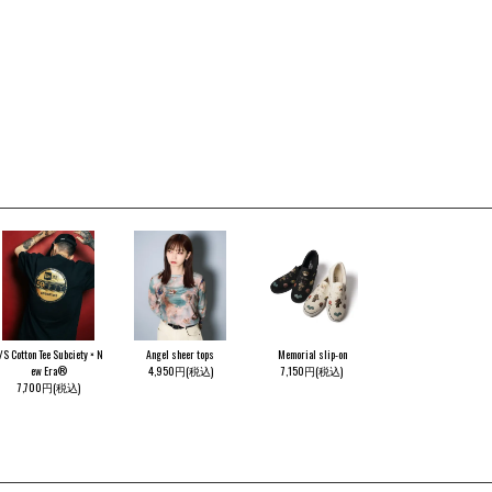
/S Cotton Tee Subciety × N
Angel sheer tops
Memorial slip-on
ew Era®
4,950円(税込)
7,150円(税込)
7,700円(税込)