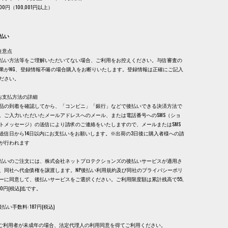
,100円（100,001円以上）
払い
注意点
払い方法等をご理解いただいてない場合、ご利用をお控えください。与信審査の
果がNG、登録情報不備の場合購入をお断りいたします。登録情報は正確にご記入
ださい。
お支払方法の詳細
品の到着を確認してから、「コンビニ」「銀行」などで後払いできる決済方法で
。ご入力いただいたメールアドレスへのメール、または電話番号へのSMS（ショ
トメッセージ）の送信により請求のご連絡をいたしますので、メールまたはSMS
送信日から14日以内にお支払いをお願いします。※出荷の3日後に購入者様への請
が行われます
払いのご注文には、株式会社ネットプロテクションズの後払いサービスが適用さ
、同社へ代金債権を譲渡します。NP後払い利用規約及び同社のプライバシーポリ
ーに同意して、後払いサービスをご選択ください。ご利用限度額は累計残高で55,
00円(税込)迄です。
後払い手数料: 187円(税込)
. ご利用者が未成年の場合、法定代理人の利用同意を得てご利用ください。