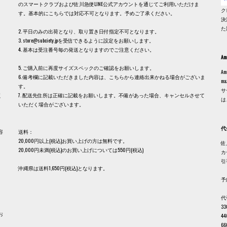
のスマートクラブおよび佐川急便LINE公式アカウントを通じてご利用いただけま
ク
す。基本的にこちらでは対応不可となります。予めご了承ください。
決
た
2. 平日のみの出荷となり、取り置き日付指定不可となります。
3. store@subciety.jpを受信できるように設定をお願いします。
4. 基本は受注番号毎の発送となりますのでご注意ください。
Am
5. ご購入前に再度サイズスペックのご確認をお願いします。
A
6. 備考欄に記載いただきました内容は、こちらから連絡出来かねる場合がございま
m
す。
サ
く
7. 配送先住所は正確に記載をお願いします。不備があった場合、キャンセルさせて
は
いただく場合がございます。
代
容
送料：
20,000円以上(税込)お買い上げの方は無料です。
佐
20,000円未満(税込)のお買い上げについては550円(税込)
カ
、
引
沖縄県は送料1,650円(税込)となります。
予
代
3
お
4
6