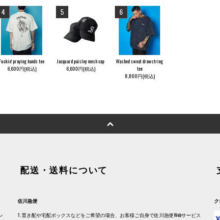
4
5
6
Fuckin' praying hands tee
Jacquard paisley mesh cap
Washed sweat drawstring
6,600円(税込)
6,600円(税込)
tee
8,800円(税込)
配送・送料について
佐川急便
ク
ン
1. 置き配や宅配ボックスなどをご希望の場合、お客様ご自身で佐川急便Webサービス