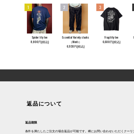
1
2
3
Spider lily tee
Essential Variety slacks
Fragility tee
8,800円(税込)
（Men's）
6,600円(税込)
6,930円(税込)
返品について
返品期限
条件を満たしたご注文の場合返品が可能です。稀にお問い合わせいただくクーリ