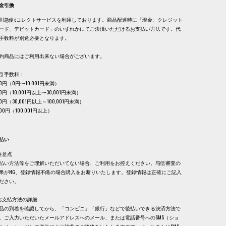
金引換
川急便eコレクトサービスを利用しております。商品配達時に「現金、クレジット
ード、デビットカード」のいずれかにてご決済いただけるお支払い方法です。代
手数料が別途必要となります。
約商品にはご利用出来ない場合がございます。
引手数料：
30円（0円〜10,001円未満）
40円（10,001円以上〜30,001円未満）
60円（30,001円以上～100,001円未満）
,100円（100,001円以上）
払い
注意点
払い方法等をご理解いただいてない場合、ご利用をお控えください。与信審査の
果がNG、登録情報不備の場合購入をお断りいたします。登録情報は正確にご記入
ださい。
お支払方法の詳細
品の到着を確認してから、「コンビニ」「銀行」などで後払いできる決済方法で
。ご入力いただいたメールアドレスへのメール、または電話番号へのSMS（ショ