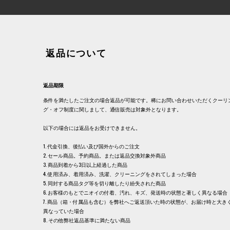
返品について
返品期限
条件を満たしたご注文の場合返品が可能です。稀にお問い合わせいただくクーリ
グ・オフ制度に関しまして、通信販売は対象外となります。
以下の場合には返品をお受けできません。
1. 代金引換、後払い及び国外からのご注文
2. セール商品。予約商品。または返品交換対象外商品
3. 商品到着から3日以上経過した商品
4. 使用済み、着用済み、洗濯、クリーニングをされてしまった場合
5. 同封する商品タグ等を切り離したり紛失された商品
6. お客様のもとでニオイの付着、汚れ、キズ、発送時の状態と著しく異なる場合
7. 商品（箱・付属品も含む）を弊社へご返送頂いた時の状態が、お届け時と大き
異なっていた場合
8. その他弊社返品基準に満たない商品