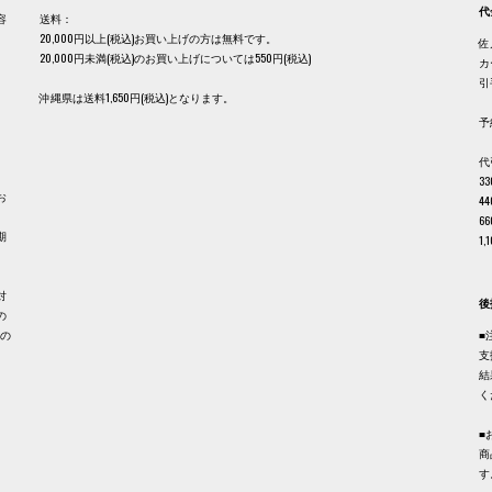
代
容
送料：
20,000円以上(税込)お買い上げの方は無料です。
佐
20,000円未満(税込)のお買い上げについては550円(税込)
カ
、
引
沖縄県は送料1,650円(税込)となります。
予
代
3
お
4
6
期
1
。
対
後
の
品の
■
支
結
く
■
商
す