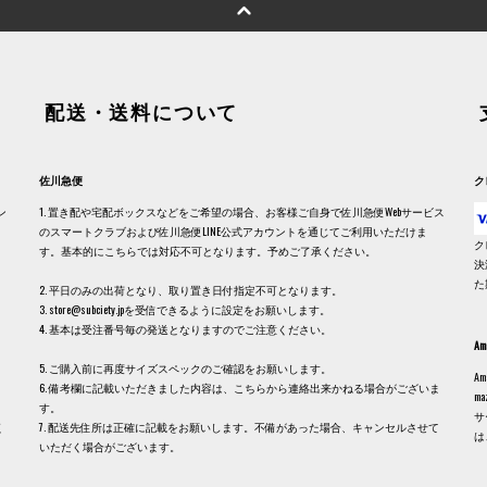
配送・送料について
佐川急便
ク
ン
1. 置き配や宅配ボックスなどをご希望の場合、お客様ご自身で佐川急便Webサービス
のスマートクラブおよび佐川急便LINE公式アカウントを通じてご利用いただけま
ク
す。基本的にこちらでは対応不可となります。予めご了承ください。
決
た
2. 平日のみの出荷となり、取り置き日付指定不可となります。
3. store@subciety.jpを受信できるように設定をお願いします。
4. 基本は受注番号毎の発送となりますのでご注意ください。
Am
5. ご購入前に再度サイズスペックのご確認をお願いします。
A
6. 備考欄に記載いただきました内容は、こちらから連絡出来かねる場合がございま
m
す。
サ
く
7. 配送先住所は正確に記載をお願いします。不備があった場合、キャンセルさせて
は
いただく場合がございます。