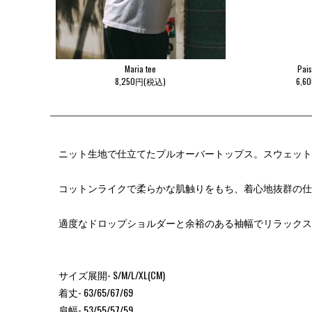
Maria tee
Pais
8,250円(税込)
6,6
ニット生地で仕立てたプルオーバートップス。スウェット
コットンライクで柔らかな肌触りをもち、着心地抜群の仕
適度なドロップショルダーと余裕のある袖幅でリラックス
サイズ展開- S/M/L/XL(CM)
着丈- 63/65/67/69
肩幅- 53/55/57/59