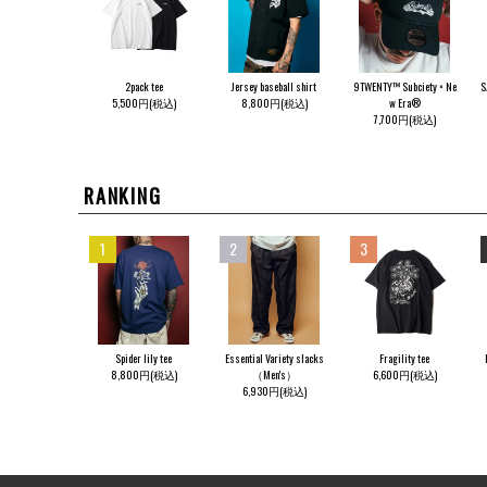
2pack tee
Jersey baseball shirt
9TWENTY™ Subciety × Ne
S
5,500円(税込)
8,800円(税込)
w Era®
7,700円(税込)
RANKING
1
2
3
Spider lily tee
Essential Variety slacks
Fragility tee
8,800円(税込)
（Men's）
6,600円(税込)
6,930円(税込)