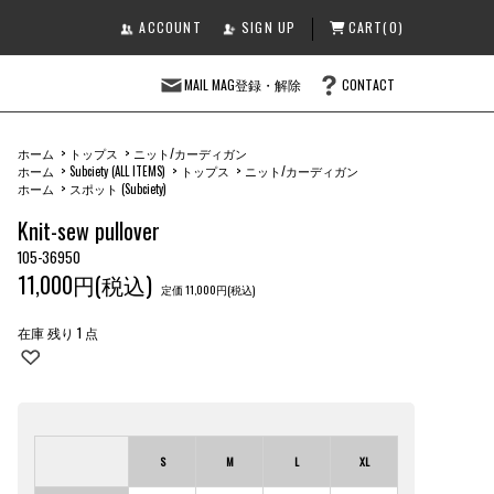
ACCOUNT
SIGN UP
CART(0)
MAIL MAG登録・解除
CONTACT
ホーム
>
トップス
>
ニット/カーディガン
ホーム
>
Subciety (ALL ITEMS)
>
トップス
>
ニット/カーディガン
ホーム
>
スポット (Subciety)
Knit-sew pullover
105-36950
11,000円(税込)
定価 11,000円(税込)
在庫 残り 1 点
S
M
L
XL