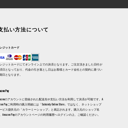
支払い方法について
レジットカード
レジットカードにてオンライン上での決済となります。ご注文頂きました日付が
済日となっており、代金の引き落とし日はお客様とカード会社との契約に基づい
期日となります。
azon Pay
mazonのアカウントに登録された配送先や支払い方法を利用して決済が可能です。A
azon Payご利用時の購入明細には「Subciety Online Store」ではなく、ネットショップ
ービス提供元の「カラーミーショップ」と表記されます。購入元のショップ名
、Amazon Payのアカウントページの利用履歴へログインの上、ご確認ください。