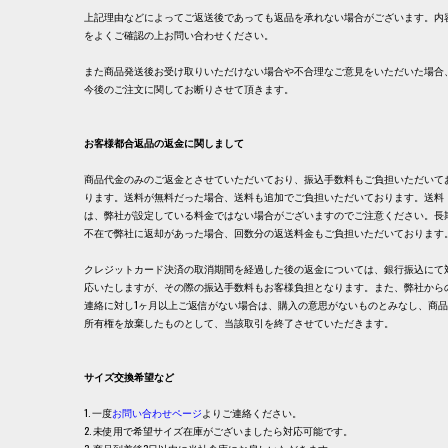
上記理由などによってご返送後であっても返品を承れない場合がございます。内
をよくご確認の上お問い合わせください。
また商品発送後お受け取りいただけない場合や不合理なご意見をいただいた場合
今後のご注文に関してお断りさせて頂きます。
お客様都合返品の返金に関しまして
商品代金のみのご返金とさせていただいており、振込手数料もご負担いただいて
ります。送料が無料だった場合、送料も追加でご負担いただいております。送料
は、弊社が設定している料金ではない場合がございますのでご注意ください。長
不在で弊社に返却があった場合、回数分の返送料金もご負担いただいております
クレジットカード決済の取消期間を経過した後の返金については、銀行振込にて
応いたしますが、その際の振込手数料もお客様負担となります。また、弊社から
連絡に対し1ヶ月以上ご返信がない場合は、購入の意思がないものとみなし、商
所有権を放棄したものとして、当該取引を終了させていただきます。
サイズ交換希望など
1. 一度
お問い合わせページ
よりご連絡ください。
2. 未使用で希望サイズ在庫がございましたら対応可能です。