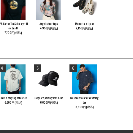
/S Cotton Tee Subciety × N
Angel sheer tops
Memorial slip-on
ew Era®
4,950円(税込)
7,150円(税込)
7,700円(税込)
4
5
6
Fuckin' praying hands tee
Jacquard paisley mesh cap
Washed sweat drawstring
6,600円(税込)
6,600円(税込)
tee
8,800円(税込)