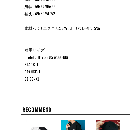
身幅- 59/62/65/68
袖丈- 49/50/51/52
素材- ポリエステル95% , ポリウレタン5%
着用サイズ
model：H175 B85 W69 H86
BLACK- L
ORANGE- L
BEIGE- XL
RECOMMEND