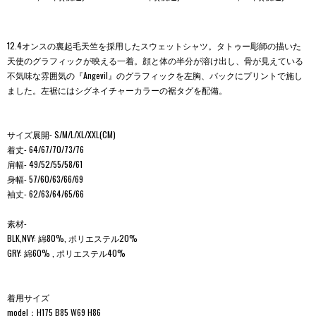
12.4オンスの裏起毛天竺を採用したスウェットシャツ。タトゥー彫師の描いた
天使のグラフィックが映える一着。顔と体の半分が溶け出し、骨が見えている
不気味な雰囲気の『Angevil』のグラフィックを左胸、バックにプリントで施し
ました。左裾にはシグネイチャーカラーの裾タグを配備。
サイズ展開- S/M/L/XL/XXL(CM)
着丈- 64/67/70/73/76
肩幅- 49/52/55/58/61
身幅- 57/60/63/66/69
袖丈- 62/63/64/65/66
素材-
BLK,NVY: 綿80%, ポリエステル20%
GRY: 綿60% , ポリエステル40%
着用サイズ
model：H175 B85 W69 H86