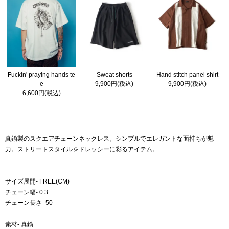
Fuckin' praying hands te
Sweat shorts
Hand stitch panel shirt
e
9,900円(税込)
9,900円(税込)
6,600円(税込)
真鍮製のスクエアチェーンネックレス。シンプルでエレガントな面持ちが魅
力。ストリートスタイルをドレッシーに彩るアイテム。
サイズ展開- FREE(CM)
チェーン幅- 0.3
チェーン長さ- 50
素材- 真鍮