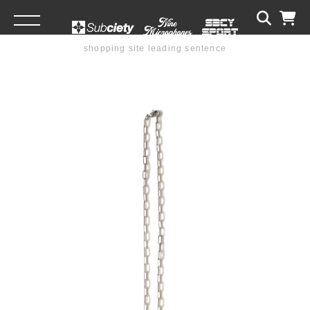
shopping site leading sentence