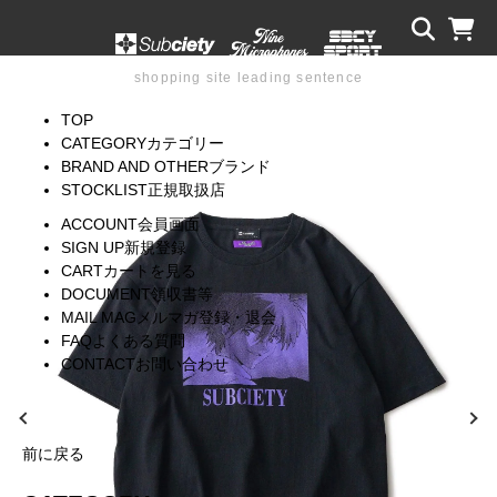
shopping site leading sentence
TOP
CATEGORY
カテゴリー
BRAND AND OTHER
ブランド
STOCKLIST
正規取扱店
ACCOUNT
会員画面
SIGN UP
新規登録
CART
カートを見る
DOCUMENT
領収書等
MAIL MAG
メルマガ登録・退会
FAQ
よくある質問
CONTACT
お問い合わせ
前に戻る