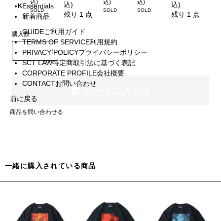
込)
込)
込)
込)
込)
Essentials
K
残り 1 点
残り 1 点
新着商品
GUIDE
ご利用ガイド
購入数
TERMS OF SERVICE
利用規約
PRIVACY POLICY
プライバシーポリシー
SCT LAW
特定商取引法に基づく表記
CORPORATE PROFILE
会社概要
CONTACT
お問い合わせ
カートに入れる
前に戻る
商品を問い合わせる
一緒に購入されている商品