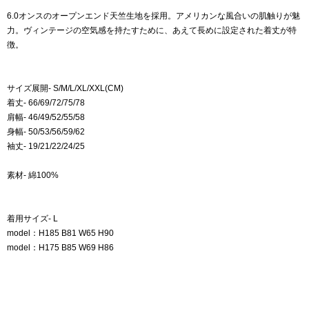
6.0オンスのオープンエンド天竺生地を採用。アメリカンな風合いの肌触りが魅
力。ヴィンテージの空気感を持たすために、あえて長めに設定された着丈が特
徴。
サイズ展開- S/M/L/XL/XXL(CM)
着丈- 66/69/72/75/78
肩幅- 46/49/52/55/58
身幅- 50/53/56/59/62
袖丈- 19/21/22/24/25
素材- 綿100%
着用サイズ- L
model：H185 B81 W65 H90
model：H175 B85 W69 H86