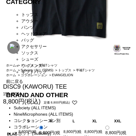
CATEGORY
トップス
アウター
パンツ
ヘッドウェア
バッグ
アクセサリー
ソックス
シューズ
ウィメンズ
ホーム
>
トップス
>
半袖Tシャツ
ホーム
>
Subciety (ALL ITEMS)
>
トップス
>
半袖Tシャツ
ギフトバッグ
ホーム
>
コラボレーション
>
EVANGELION
前に戻る
DISC9 (KAWORU) TEE
BRAND AND OTHER
155-40004
8,800円(税込)
定価 8,800円(税込)
Subciety (ALL ITEMS)
NineMicrophones (ALL ITEMS)
コレクションシーズン別
S
M
L
XL
XXL
コラボレーション
8,800円(税
8,800円(税
8,800円(税
8,800円(税
8,800円(税
スポット (Subciety)
BLAC