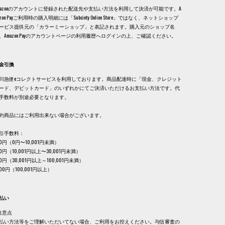
mazonのアカウントに登録された配送先や支払い方法を利用して決済が可能です。A
azon Payご利用時の購入明細には「Subciety Online Store」ではなく、ネットショップ
ービス提供元の「カラーミーショップ」と表記されます。購入元のショップ名
、Amazon Payのアカウントページの利用履歴へログインの上、ご確認ください。
金引換
川急便eコレクトサービスを利用しております。商品配達時に「現金、クレジット
ード、デビットカード」のいずれかにてご決済いただけるお支払い方法です。代
手数料が別途必要となります。
約商品にはご利用出来ない場合がございます。
引手数料：
30円（0円〜10,001円未満）
40円（10,001円以上〜30,001円未満）
60円（30,001円以上～100,001円未満）
,100円（100,001円以上）
払い
注意点
払い方法等をご理解いただいてない場合、ご利用をお控えください。与信審査の