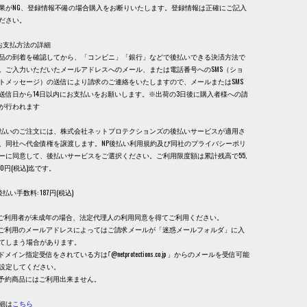
果がNG、登録情報不備の場合購入をお断りいたします。登録情報は正確にご記入
ださい。
お支払方法の詳細
品の到着を確認してから、「コンビニ」「銀行」などで後払いできる決済方法で
。ご入力いただいたメールアドレスへのメール、または電話番号へのSMS（ショ
トメッセージ）の送信により請求のご連絡をいたしますので、メールまたはSMS
送信日から14日以内にお支払いをお願いします。※出荷の3日後に購入者様への請
が行われます
払いのご注文には、株式会社ネットプロテクションズの後払いサービスが適用さ
、同社へ代金債権を譲渡します。NP後払い利用規約及び同社のプライバシーポリ
ーに同意して、後払いサービスをご選択ください。ご利用限度額は累計残高で55,
00円(税込)迄です。
後払い手数料: 187円(税込)
. ご利用者が未成年の場合、法定代理人の利用同意を得てご利用ください。
. ご利用のメールアドレスによってはご請求メールが「迷惑メールフォルダ」に入
てしまう場合があります。
. ドメイン指定受信をされている方は｢@netprotections.co.jp 」からのメールを受信可能
設定してください。
. 予約商品にはご利用出来ません。
細は
こちら