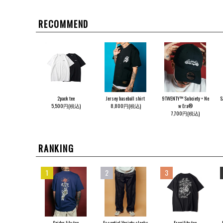
RECOMMEND
2pack tee
Jersey baseball shirt
9TWENTY™ Subciety × Ne
S
5,500円(税込)
8,800円(税込)
w Era®
7,700円(税込)
RANKING
1
2
3
Spider lily tee
Essential Variety slacks
Fragility tee