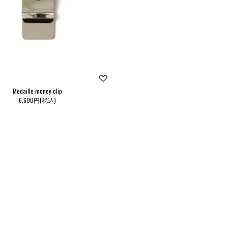
Medaille money clip
6,600円(税込)