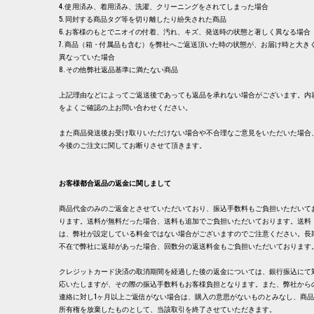
4. 使用済み、着用済み、洗濯、クリーニングをされてしまった場合
5. 同封する商品タグ等を切り離したり紛失された商品
6. お客様のもとでニオイの付着、汚れ、キズ、発送時の状態と著しく異なる場合
7. 商品（箱・付属品も含む）を弊社へご返送頂いた時の状態が、お届け時と大き
異なっていた場合
8. その他弊社返品基準に満たない商品
上記理由などによってご返送後であっても返品を承れない場合がございます。内
をよくご確認の上お問い合わせください。
また商品発送後お受け取りいただけない場合や不合理なご意見をいただいた場合
今後のご注文に関してお断りさせて頂きます。
お客様都合返品の返金に関しまして
商品代金のみのご返金とさせていただいており、振込手数料もご負担いただいて
ります。送料が無料だった場合、送料も追加でご負担いただいております。送料
は、弊社が設定している料金ではない場合がございますのでご注意ください。長
不在で弊社に返却があった場合、回数分の返送料金もご負担いただいております
クレジットカード決済の取消期間を経過した後の返金については、銀行振込にて
応いたしますが、その際の振込手数料もお客様負担となります。また、弊社から
連絡に対し1ヶ月以上ご返信がない場合は、購入の意思がないものとみなし、商
所有権を放棄したものとして、当該取引を終了させていただきます。