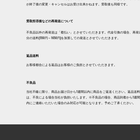
が終了後の変更・キャンセルはお受け出来かねます。受取後も同様です。
受取拒否後などの再発送について
不良品以外の再発送は「着払い」とさせていただきます。代金引換の場合、再発
分の送料(550円～1650円)を加算しての発送とさせていただきます。
返品送料
お客様都合による返品はお客様のご負担とさせていただきます。
不良品
当社不備に限り、商品お届け日から1週間以内に商品をご返送ください。返品送料
は、不良による場合当社が負担いたします。※不良品の場合、商品到着から1週
内にご連絡いただいた場合のみ対応が可能となります。予めご了承ください。