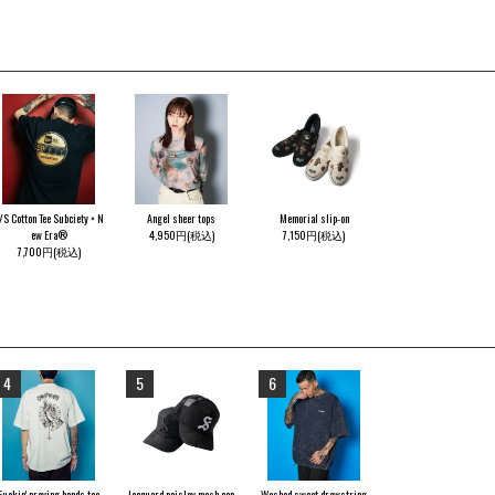
/S Cotton Tee Subciety × N
Angel sheer tops
Memorial slip-on
ew Era®
4,950円(税込)
7,150円(税込)
7,700円(税込)
4
5
6
Fuckin' praying hands tee
Jacquard paisley mesh cap
Washed sweat drawstring