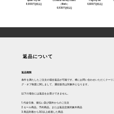
8,800円(税込)
（Men's）
6,600円(税込)
6,930円(税込)
返品について
返品期限
条件を満たしたご注文の場合返品が可能です。稀にお問い合わせいただくクーリ
グ・オフ制度に関しまして、通信販売は対象外となります。
以下の場合には返品をお受けできません。
1. 代金引換、後払い及び国外からのご注文
2. セール商品。予約商品。または返品交換対象外商品
3. 商品到着から3日以上経過した商品