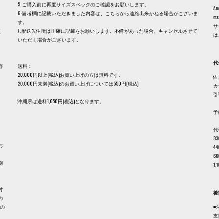
5. ご購入前に再度サイズスペックのご確認をお願いします。
A
6. 備考欄に記載いただきました内容は、こちらから連絡出来かねる場合がございま
m
す。
サ
く
7. 配送先住所は正確に記載をお願いします。不備があった場合、キャンセルさせて
は
いただく場合がございます。
代
容
送料：
20,000円以上(税込)お買い上げの方は無料です。
佐
20,000円未満(税込)のお買い上げについては550円(税込)
カ
、
引
沖縄県は送料1,650円(税込)となります。
予
代
3
お
4
6
期
1
。
対
後
の
品の
■
支