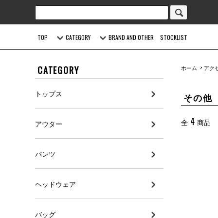
TOP
CATEGORY
BRAND AND OTHER
STOCKLIST
CATEGORY
ホーム
>
アク
トップス
その他
4
全
商品
アウター
パンツ
ヘッドウェア
バッグ