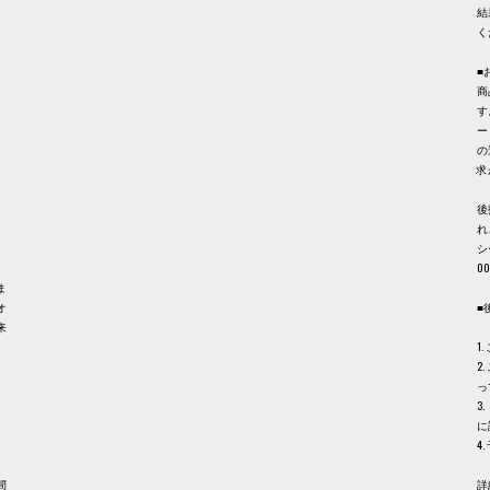
結
く
■
商
す
ー
の
求
後
れ
シ
0
ま
オ
■
来
1
2
っ
3
に
4
間
詳