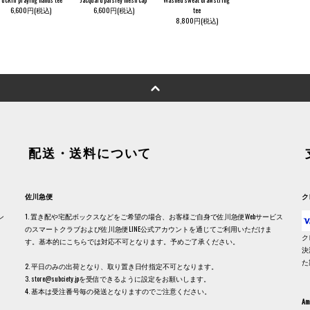
6,600円(税込)
6,600円(税込)
tee
8,800円(税込)
配送・送料について
佐川急便
ク
ン
1. 置き配や宅配ボックスなどをご希望の場合、お客様ご自身で佐川急便Webサービス
のスマートクラブおよび佐川急便LINE公式アカウントを通じてご利用いただけま
ク
す。基本的にこちらでは対応不可となります。予めご了承ください。
決
た
2. 平日のみの出荷となり、取り置き日付指定不可となります。
3. store@subciety.jpを受信できるように設定をお願いします。
4. 基本は受注番号毎の発送となりますのでご注意ください。
Am