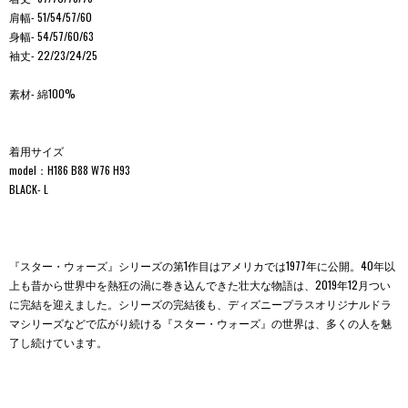
肩幅- 51/54/57/60
身幅- 54/57/60/63
袖丈- 22/23/24/25
素材- 綿100%
着用サイズ
model：H186 B88 W76 H93
BLACK- L
『スター・ウォーズ』シリーズの第1作目はアメリカでは1977年に公開。40年以
上も昔から世界中を熱狂の渦に巻き込んできた壮大な物語は、2019年12月つい
に完結を迎えました。シリーズの完結後も、ディズニープラスオリジナルドラ
マシリーズなどで広がり続ける『スター・ウォーズ』の世界は、多くの人を魅
了し続けています。