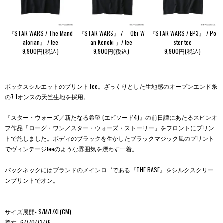
『STAR WARS / The Mand
『STAR WARS』 / 「Obi-W
『STAR WARS / EP3』 / Po
alorian』 / tee
an Kenobi 」/ tee
ster tee
9,900円(税込)
9,900円(税込)
9,900円(税込)
ボックスシルエットのプリントTee。ざっくりとした生地感のオープンエンド糸
の7.1オンスの天竺生地を採用。
『スター・ウォーズ／新たなる希望 (エピソード4)』の前日譚にあたるスピンオ
フ作品「ローグ・ワン／スター・ウォーズ・ストーリー」をフロントにプリン
トで施しました。ボディのブラックを生かしたブラックマジック風のプリント
でヴィンテージteeのような雰囲気を漂わす一着。
バックネックにはブランドのメインロゴである『THE BASE』をシルクスクリー
ンプリントでオン。
サイズ展開- S/M/L/XL(CM)
着丈- 67/70/73/76