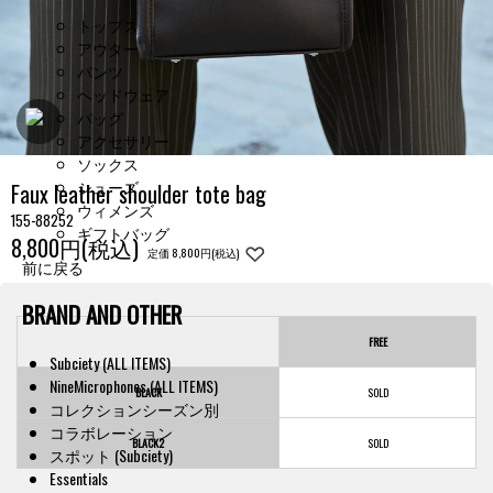
トップス
アウター
パンツ
ヘッドウェア
バッグ
アクセサリー
ソックス
シューズ
Faux leather shoulder tote bag
ウィメンズ
155-88252
ギフトバッグ
8,800円(税込)
定価 8,800円(税込)
前に戻る
BRAND AND OTHER
FREE
Subciety (ALL ITEMS)
NineMicrophones (ALL ITEMS)
BLACK
コレクションシーズン別
コラボレーション
BLACK2
スポット (Subciety)
Essentials