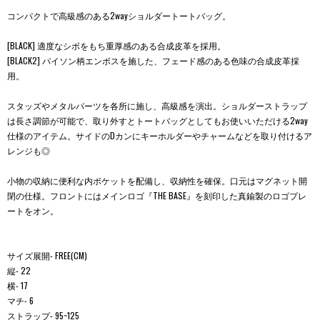
コンパクトで高級感のある2wayショルダートートバッグ。
[BLACK] 適度なシボをもち重厚感のある合成皮革を採用。
[BLACK2] パイソン柄エンボスを施した、フェード感のある色味の合成皮革採
用。
スタッズやメタルパーツを各所に施し、高級感を演出。ショルダーストラップ
は長さ調節が可能で、取り外すとトートバッグとしてもお使いいただける2way
仕様のアイテム。サイドのDカンにキーホルダーやチャームなどを取り付けるア
レンジも◎
小物の収納に便利な内ポケットを配備し、収納性を確保。口元はマグネット開
閉の仕様。フロントにはメインロゴ『THE BASE』を刻印した真鍮製のロゴプレ
ートをオン。
サイズ展開- FREE(CM)
縦- 22
横- 17
マチ- 6
ストラップ- 95~125