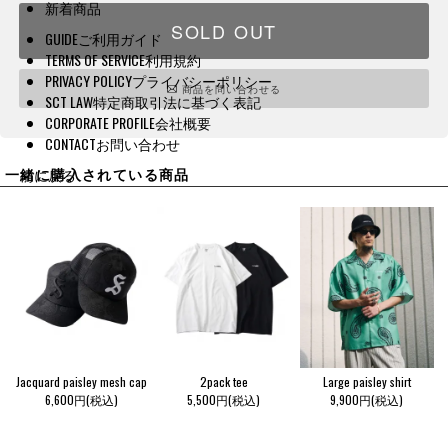
新着商品
SOLD OUT
GUIDE
ご利用ガイド
TERMS OF SERVICE
利用規約
PRIVACY POLICY
プライバシーポリシー
商品を問い合わせる
SCT LAW
特定商取引法に基づく表記
CORPORATE PROFILE
会社概要
CONTACT
お問い合わせ
一緒に購入されている商品
前に戻る
Jacquard paisley mesh cap
2pack tee
Large paisley shirt
6,600円(税込)
5,500円(税込)
9,900円(税込)