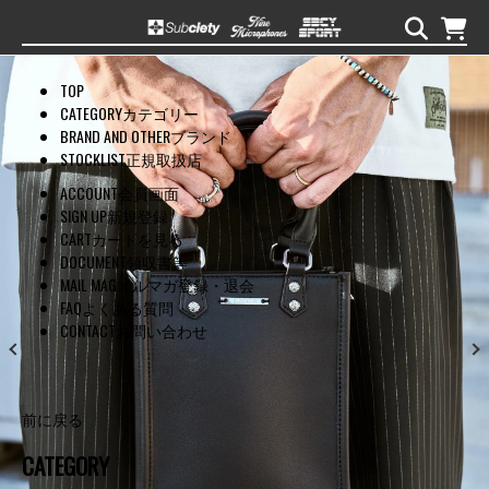
TOP
CATEGORY
カテゴリー
BRAND AND OTHER
ブランド
STOCKLIST
正規取扱店
ACCOUNT
会員画面
SIGN UP
新規登録
CART
カートを見る
DOCUMENT
領収書等
MAIL MAG
メルマガ登録・退会
FAQ
よくある質問
CONTACT
お問い合わせ
前に戻る
CATEGORY