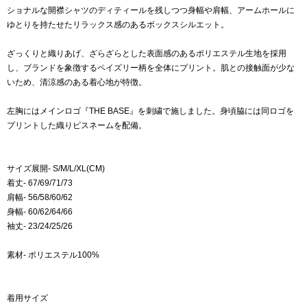
ショナルな開襟シャツのディティールを残しつつ身幅や肩幅、アームホールに
ゆとりを持たせたリラックス感のあるボックスシルエット。
ざっくりと織りあげ、ざらざらとした表面感のあるポリエステル生地を採用
し、ブランドを象徴するペイズリー柄を全体にプリント。肌との接触面が少な
いため、清涼感のある着心地が特徴。
左胸にはメインロゴ『THE BASE』を刺繍で施しました。身頃脇には同ロゴを
プリントした織りピスネームを配備。
サイズ展開- S/M/L/XL(CM)
着丈- 67/69/71/73
肩幅- 56/58/60/62
身幅- 60/62/64/66
袖丈- 23/24/25/26
素材- ポリエステル100%
着用サイズ