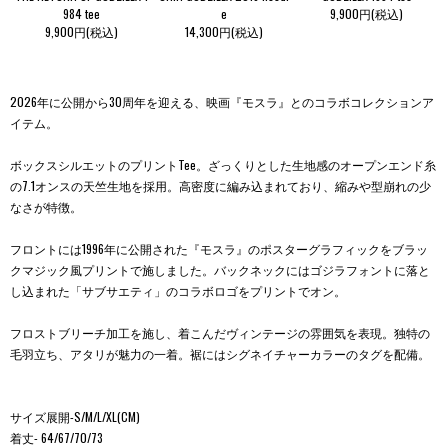
984 tee
e
9,900円(税込)
9,900円(税込)
14,300円(税込)
2026年に公開から30周年を迎える、映画『モスラ』とのコラボコレクションア
イテム。
ボックスシルエットのプリントTee。ざっくりとした生地感のオープンエンド糸
の7.1オンスの天竺生地を採用。高密度に編み込まれており、縮みや型崩れの少
なさが特徴。
フロントには1996年に公開された『モスラ』のポスターグラフィックをブラッ
クマジック風プリントで施しました。バックネックにはゴジラフォントに落と
し込まれた「サブサエティ」のコラボロゴをプリントでオン。
フロストブリーチ加工を施し、着こんだヴィンテージの雰囲気を表現。独特の
毛羽立ち、アタリが魅力の一着。裾にはシグネイチャーカラーのタグを配備。
サイズ展開-S/M/L/XL(CM)
着丈- 64/67/70/73