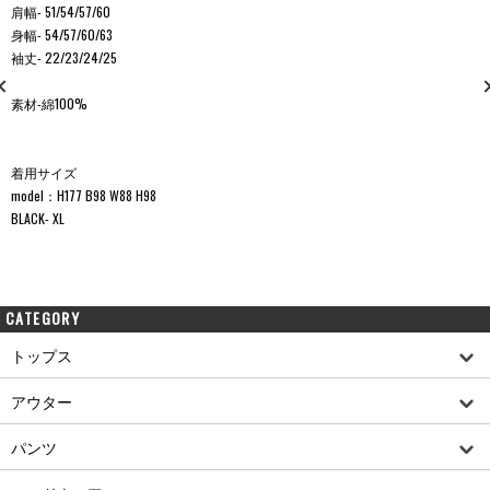
肩幅- 51/54/57/60
身幅- 54/57/60/63
袖丈- 22/23/24/25
素材-綿100%
着用サイズ
model：H177 B98 W88 H98
BLACK- XL
CATEGORY
トップス
アウター
パンツ