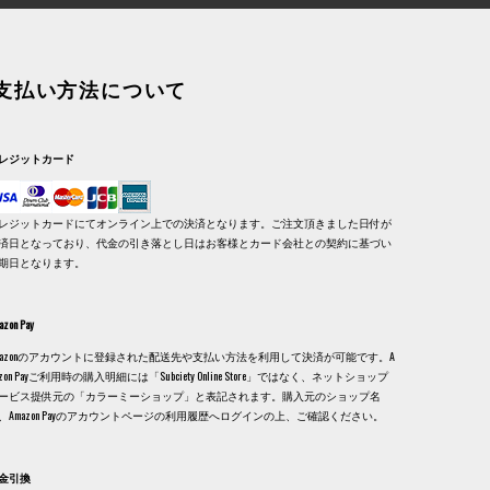
支払い方法について
レジットカード
レジットカードにてオンライン上での決済となります。ご注文頂きました日付が
済日となっており、代金の引き落とし日はお客様とカード会社との契約に基づい
期日となります。
azon Pay
mazonのアカウントに登録された配送先や支払い方法を利用して決済が可能です。A
azon Payご利用時の購入明細には「Subciety Online Store」ではなく、ネットショップ
ービス提供元の「カラーミーショップ」と表記されます。購入元のショップ名
、Amazon Payのアカウントページの利用履歴へログインの上、ご確認ください。
金引換