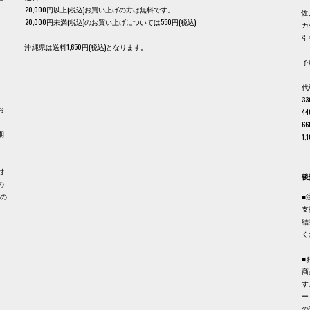
20,000円以上(税込)お買い上げの方は無料です。
佐
20,000円未満(税込)のお買い上げについては550円(税込)
カ
、
引
沖縄県は送料1,650円(税込)となります。
予
代
3
お
4
6
期
1
。
対
後
の
品の
■
支
結
く
■
商
す
ー
の