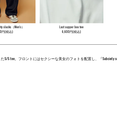
riety slacks（Men's）
Last supper box tee
30円(税込)
6,600円(税込)
/S tee。フロントにはセクシーな美女のフォトを配置し、『Subciety 