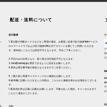
配送・送料について
佐川急便
ク
ン
1. 置き配や宅配ボックスなどをご希望の場合、お客様ご自身で佐川急便Webサービス
のスマートクラブおよび佐川急便LINE公式アカウントを通じてご利用いただけま
ク
す。基本的にこちらでは対応不可となります。予めご了承ください。
決
た
2. 平日のみの出荷となり、取り置き日付指定不可となります。
3. store@subciety.jpを受信できるように設定をお願いします。
4. 基本は受注番号毎の発送となりますのでご注意ください。
Am
5. ご購入前に再度サイズスペックのご確認をお願いします。
A
6. 備考欄に記載いただきました内容は、こちらから連絡出来かねる場合がございま
m
す。
サ
く
7. 配送先住所は正確に記載をお願いします。不備があった場合、キャンセルさせて
は
いただく場合がございます。
代
容
送料：