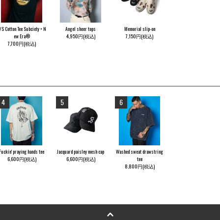
/S Cotton Tee Subciety × N
Angel sheer tops
Memorial slip-on
ew Era®
4,950円(税込)
7,150円(税込)
7,700円(税込)
4
5
6
Fuckin' praying hands tee
Jacquard paisley mesh cap
Washed sweat drawstring
6,600円(税込)
6,600円(税込)
tee
8,800円(税込)