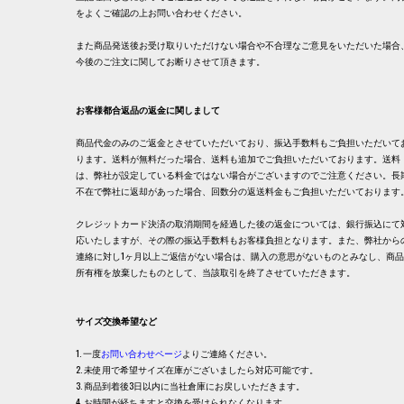
をよくご確認の上お問い合わせください。
また商品発送後お受け取りいただけない場合や不合理なご意見をいただいた場合
今後のご注文に関してお断りさせて頂きます。
お客様都合返品の返金に関しまして
商品代金のみのご返金とさせていただいており、振込手数料もご負担いただいて
ります。送料が無料だった場合、送料も追加でご負担いただいております。送料
は、弊社が設定している料金ではない場合がございますのでご注意ください。長
不在で弊社に返却があった場合、回数分の返送料金もご負担いただいております
クレジットカード決済の取消期間を経過した後の返金については、銀行振込にて
応いたしますが、その際の振込手数料もお客様負担となります。また、弊社から
連絡に対し1ヶ月以上ご返信がない場合は、購入の意思がないものとみなし、商
所有権を放棄したものとして、当該取引を終了させていただきます。
サイズ交換希望など
1. 一度
お問い合わせページ
よりご連絡ください。
2. 未使用で希望サイズ在庫がございましたら対応可能です。
3. 商品到着後3日以内に当社倉庫にお戻しいただきます。
4. お時間が経ちますと交換を受けられなくなります。