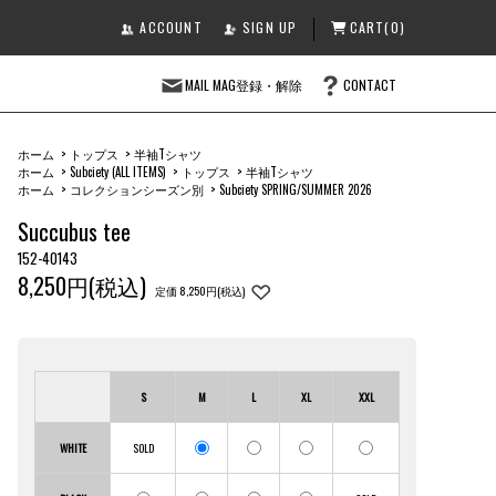
ACCOUNT
SIGN UP
CART(0)
MAIL MAG登録・解除
CONTACT
ホーム
>
トップス
>
半袖Tシャツ
ホーム
>
Subciety (ALL ITEMS)
>
トップス
>
半袖Tシャツ
ホーム
>
コレクションシーズン別
>
Subciety SPRING/SUMMER 2026
Succubus tee
152-40143
8,250円(税込)
定価 8,250円(税込)
S
M
L
XL
XXL
WHITE