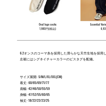
Oval logo socks
Essential Va
1,980円(税込)
6,9
6.2オンスのコーマ糸を採用した滑らかな天竺生地を採用したS
左裾にはシグネイチャーカラーのピスタグを配備。
サイズ展開- S/M/L/XL/XXL(CM)
着丈- 60/65/69/71/77
肩幅- 42/46/50/55/59
身幅- 47/52/55/60/65
袖丈- 18/22/22/23/25