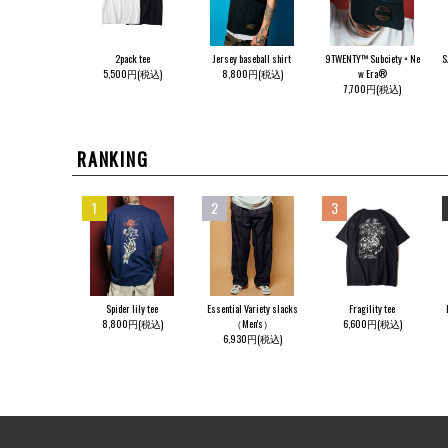
2pack tee
Jersey baseball shirt
9TWENTY™ Subciety × Ne
S
5,500円(税込)
8,800円(税込)
w Era®
7,700円(税込)
RANKING
1
2
3
Spider lily tee
Essential Variety slacks
Fragility tee
8,800円(税込)
（Men's）
6,600円(税込)
6,930円(税込)