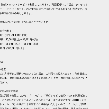
川急便eコレクトサービスを利用しております。商品配達時に「現金、クレジット
ード、デビットカード」のいずれかにてご決済いただけるお支払い方法です。代
手数料が別途必要となります。
約商品にはご利用出来ない場合がございます。
引手数料：
30円（0円〜10,001円未満）
40円（10,001円以上〜30,001円未満）
60円（30,001円以上～100,001円未満）
,100円（100,001円以上）
払い
注意点
払い方法等をご理解いただいてない場合、ご利用をお控えください。与信審査の
果がNG、登録情報不備の場合購入をお断りいたします。登録情報は正確にご記入
ださい。
お支払方法の詳細
品の到着を確認してから、「コンビニ」「銀行」などで後払いできる決済方法で
。ご入力いただいたメールアドレスへのメール、または電話番号へのSMS（ショ
トメッセージ）の送信により請求のご連絡をいたしますので、メールまたはSMS
送信日から14日以内にお支払いをお願いします。※出荷の3日後に購入者様への請