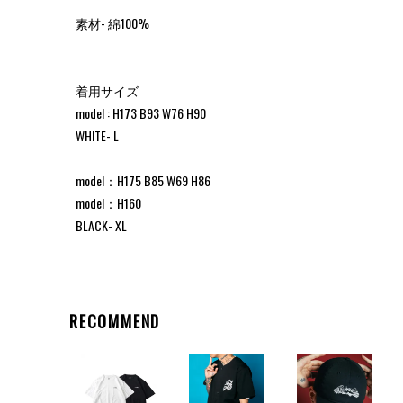
素材- 綿100%
着用サイズ
model : H173 B93 W76 H90
WHITE- L
model：H175 B85 W69 H86
model：H160
BLACK- XL
RECOMMEND