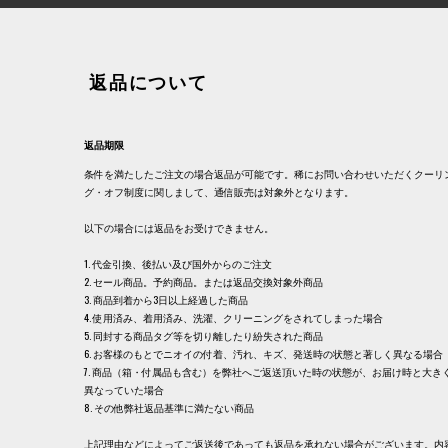
返品について
返品期限
条件を満たしたご注文の場合返品が可能です。稀にお問い合わせいただくクーリ
グ・オフ制度に関しまして、通信販売は対象外となります。
以下の場合には返品をお受けできません。
1. 代金引換、後払い及び国外からのご注文
2. セール商品。予約商品。または返品交換対象外商品
3. 商品到着から3日以上経過した商品
4. 使用済み、着用済み、洗濯、クリーニングをされてしまった場合
5. 同封する商品タグ等を切り離したり紛失された商品
6. お客様のもとでニオイの付着、汚れ、キズ、発送時の状態と著しく異なる場合
7. 商品（箱・付属品も含む）を弊社へご返送頂いた時の状態が、お届け時と大き
異なっていた場合
8. その他弊社返品基準に満たない商品
上記理由などによってご返送後であっても返品を承れない場合がございます。内