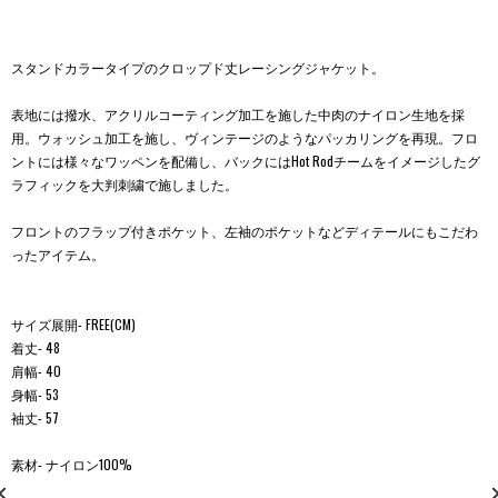
スタンドカラータイプのクロップド丈レーシングジャケット。
表地には撥水、アクリルコーティング加工を施した中肉のナイロン生地を採
用。ウォッシュ加工を施し、ヴィンテージのようなパッカリングを再現。フロ
ントには様々なワッペンを配備し、バックにはHot Rodチームをイメージしたグ
ラフィックを大判刺繍で施しました。
フロントのフラップ付きポケット、左袖のポケットなどディテールにもこだわ
ったアイテム。
サイズ展開- FREE(CM)
着丈- 48
肩幅- 40
身幅- 53
袖丈- 57
素材- ナイロン100%