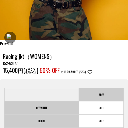
Prev
Next
Racing jkt（WOMENS）
152-62177
15,400円(税込)
50% OFF
定価 30,800円(税込)
FREE
OFF WHITE
BLACK