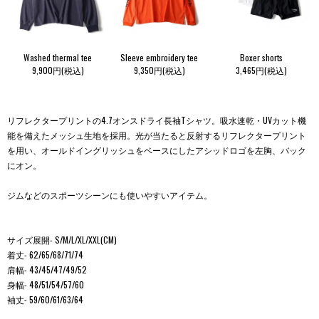
Washed thermal tee
Sleeve embroidery tee
Boxer shorts
9,900円(税込)
9,350円(税込)
3,465円(税込)
リフレクタープリントの4.7オンスドライ長袖Tシャツ。吸水速乾・UVカット機
能を備えたメッシュ生地を採用。光が当たると反射するリフレクタープリント
を用い、オールドイングリッシュをベースにしたアシッドロゴを左胸、バック
にオン。
ジムなどのスポーツシーンにも使いやすいアイテム。
サイズ展開- S/M/L/XL/XXL(CM)
着丈- 62/65/68/71/74
肩幅- 43/45/47/49/52
身幅- 48/51/54/57/60
袖丈- 59/60/61/63/64