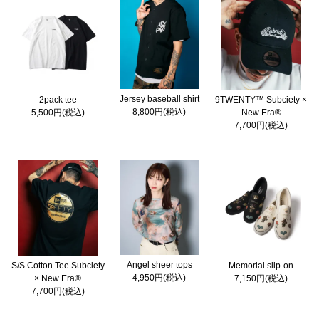
Jersey baseball shirt
2pack tee
9TWENTY™ Subciety ×
8,800円(税込)
5,500円(税込)
New Era®
7,700円(税込)
Angel sheer tops
S/S Cotton Tee Subciety
Memorial slip-on
4,950円(税込)
× New Era®
7,150円(税込)
7,700円(税込)