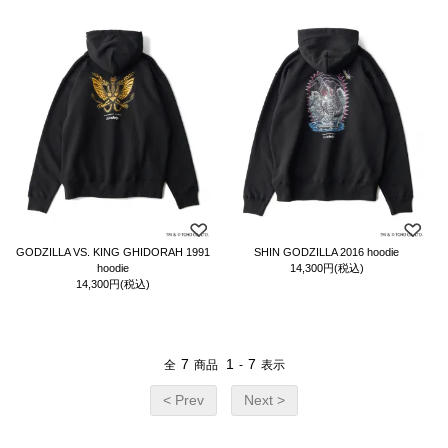
GODZILLA VS. KING GHIDORAH 1991
SHIN GODZILLA 2016 hoodie
hoodie
14,300円(税込)
14,300円(税込)
7
1
7
全
商品
-
表示
< Prev
Next >