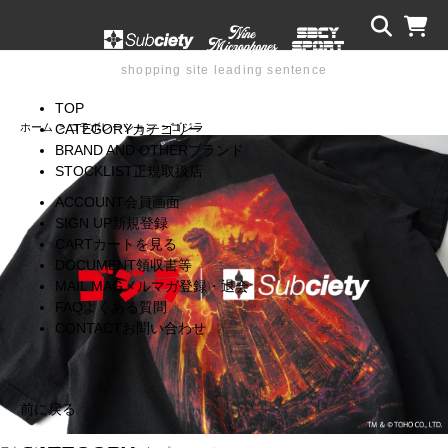
shopping site leading sentence
TOP
ホーム
>
コラボレーション
>
ゴジラ
CATEGORY
カテゴリー
BRAND AND OTHER
ブランド
STOCKLIST
正規取扱店
ACCOUNT
会員画面
SIGN UP
新規登録
CART
カートを見る
DOCUMENT
領収書等
MAIL MAG
メルマガ登録・退会
FAQ
よくある質問
CONTACT
お問い合わせ
前に戻る