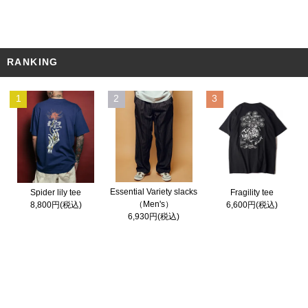
RANKING
1
2
3
Essential Variety slacks
Spider lily tee
Fragility tee
（Men's）
8,800円(税込)
6,600円(税込)
6,930円(税込)