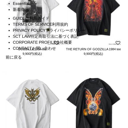
Essentials
新着商品
GUIDE
ご利用ガイド
TERMS OF SERVICE
利用規約
PRIVACY POLICY
プライバシーポリシー
SCT LAW
特定商取引法に基づく表記
CORPORATE PROFILE
会社概要
CONTACT
お問い合わせ
GODZILLA 1954 tee
THE RETURN OF GODZILLA 1984 tee
9,900円(税込)
9,900円(税込)
前に戻る