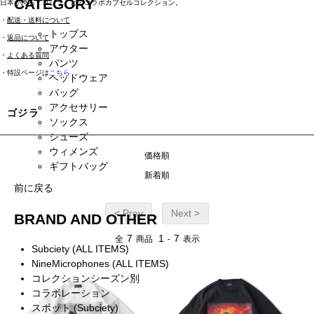
CATEGORY
日本が誇る「ゴジラ」とのコラボカプセルコレクション。
・
配送・送料について
トップス
・
返品について
アウター
・
よくある質問
パンツ
・特設ページは
こちら
ヘッドウェア
バッグ
アクセサリー
ゴジラ
ソックス
シューズ
ウィメンズ
価格順
ギフトバッグ
新着順
前に戻る
< Prev
Next >
BRAND AND OTHER
7
1
7
全
商品
-
表示
Subciety (ALL ITEMS)
NineMicrophones (ALL ITEMS)
コレクションシーズン別
コラボレーション
スポット (Subciety)