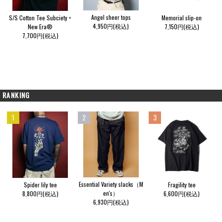
Angel sheer tops
S/S Cotton Tee Subciety ×
Memorial slip-on
4,950円(税込)
New Era®
7,150円(税込)
7,700円(税込)
RANKING
1
2
3
Essential Variety slacks（M
Spider lily tee
Fragility tee
en's）
8,800円(税込)
6,600円(税込)
6,930円(税込)