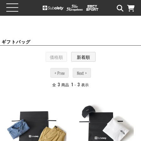
ギフトバッグ
価格順
新着順
< Prev
Next >
3
1
3
全
商品
-
表示