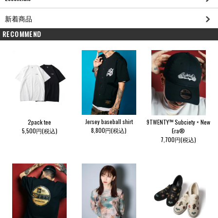
新着商品
RECOMMEND
Jersey baseball shirt
2pack tee
9TWENTY™ Subciety × New
8,800円(税込)
5,500円(税込)
Era®
7,700円(税込)