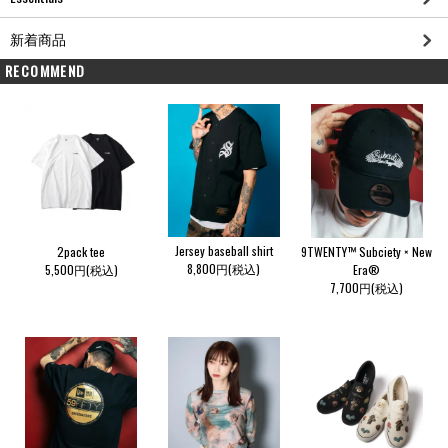
新着商品
RECOMMEND
Jersey baseball shirt
2pack tee
9TWENTY™ Subciety × New
8,800円(税込)
5,500円(税込)
Era®
7,700円(税込)