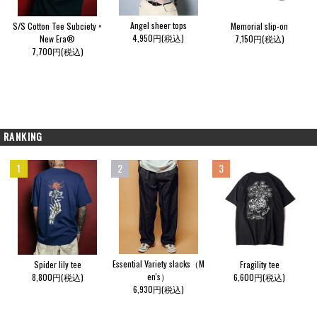
Angel sheer tops
S/S Cotton Tee Subciety ×
Memorial slip-on
4,950円(税込)
New Era®
7,150円(税込)
7,700円(税込)
RANKING
1
2
3
Essential Variety slacks（M
Spider lily tee
Fragility tee
en's）
8,800円(税込)
6,600円(税込)
6,930円(税込)